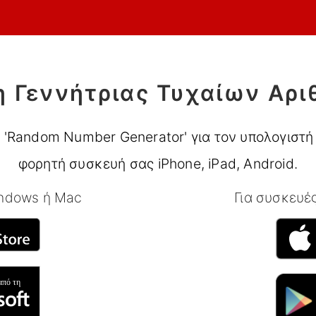
 Γεννήτριας Τυχαίων Αρ
 'Random Number Generator' για τον υπολογιστή
φορητή συσκευή σας iPhone, iPad, Android.
indows ή Mac
Για συσκευές