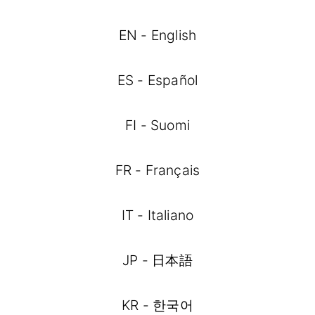
EN - English
ES - Español
FI - Suomi
FR - Français
IT - Italiano
JP - 日本語
KR - 한국어