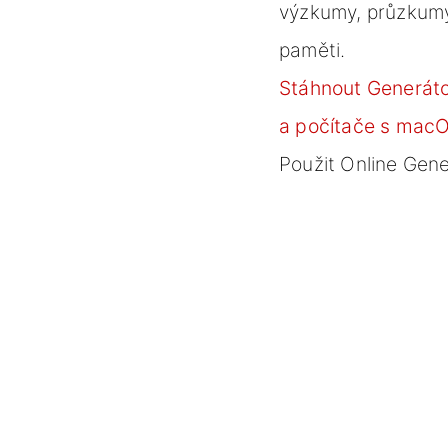
výzkumy, průzkumy,
paměti.
Stáhnout Generáto
a počítače s mac
Použit Online Gene