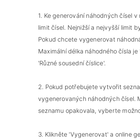
1. Ke generování náhodných čísel v 
limit čísel. Nejnižší a nejvyšší lim
Pokud chcete vygenerovat náhodná č
Maximální délka náhodného čísla je
'Různé sousední číslice'.
2. Pokud potřebujete vytvořit sezn
vygenerovaných náhodných čísel. M
seznamu opakovala, vyberte možnost 
3. Klikněte 'Vygenerovat' a online