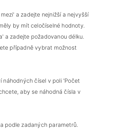
ezi' a zadejte nejnižší a nejvyšší
 měly by mít celočíselné hodnoty.
a' a zadejte požadovanou délku.
žete případně vybrat možnost
 náhodných čísel v poli 'Počet
hcete, aby se náhodná čísla v
sla podle zadaných parametrů.