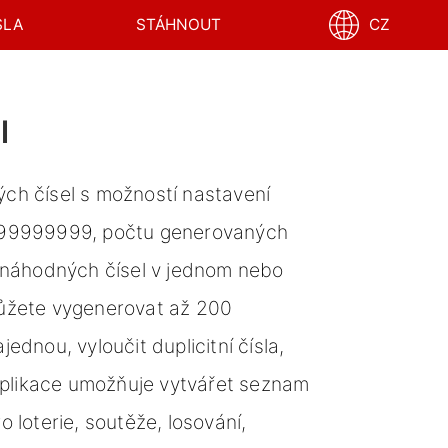
SLA
STÁHNOUT
CZ
l
ch čísel s možností nastavení
999999999, počtu generovaných
í náhodných čísel v jednom nebo
ůžete vygenerovat až 200
ednou, vyloučit duplicitní čísla,
 Aplikace umožňuje vytvářet seznam
 loterie, soutěže, losování,