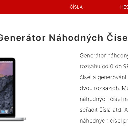
ČÍSLA
HE
Generátor Náhodných Číse
Generátor náhodný
rozsahu od 0 do 
čísel a generován
dvou rozsazích. M
náhodných čísel naj
seřadit čísla atd.
náhodných čísel pro