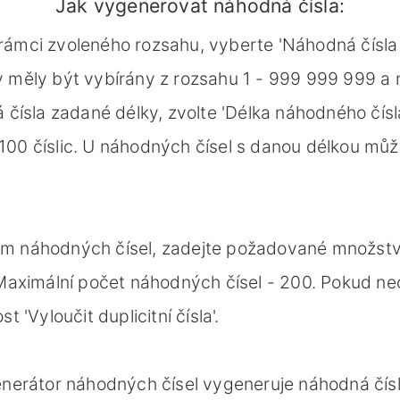
Jak vygenerovat náhodná čísla:
rámci zvoleného rozsahu, vyberte 'Náhodná čísla m
it by měly být vybírány z rozsahu 1 - 999 999 999 a
ísla zadané délky, zvolte 'Délka náhodného čísl
 100 číslic. U náhodných čísel s danou délkou mů
am náhodných čísel, zadejte požadované množství
aximální počet náhodných čísel - 200. Pokud nec
'Vyloučit duplicitní čísla'.
 generátor náhodných čísel vygeneruje náhodná čí