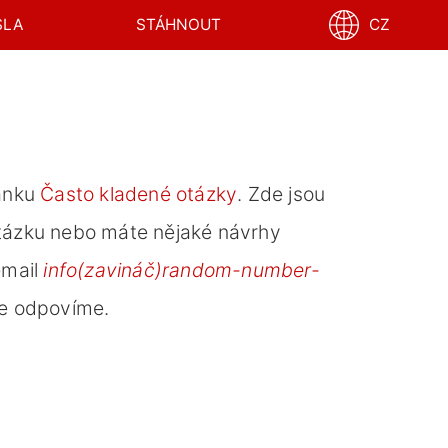
SLA
STÁHNOUT
CZ
ránku
Často kladené otázky
. Zde jsou
otázku nebo máte nějaké návrhy
email
info(zavináč)random-number-
ve odpovíme.