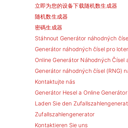
立即为您的设备下载随机数生成器
随机数生成器
密碼生成器
Stáhnout Generátor náhodných číse
Generátor náhodných čísel pro loter
Online Generátor Náhodných Čísel a
Generátor náhodných čísel (RNG) ná
Kontaktujte nás
Generátor Hesel a Online Generáto
Laden Sie den Zufallszahlengenerat
Zufallszahlengenerator
Kontaktieren Sie uns