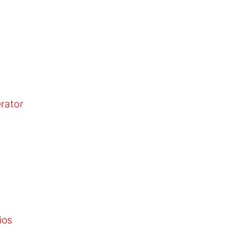
rator
ios