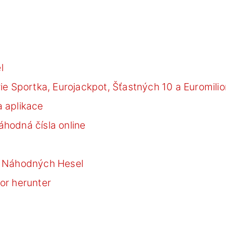
l
ie Sportka, Eurojackpot, Šťastných 10 a Euromili
 aplikace
hodná čísla online
r Náhodných Hesel
or herunter