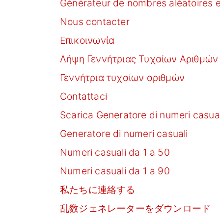
Générateur de nombres aléatoires e
Nous contacter
Επικοινωνία
Λήψη Γεννήτριας Τυχαίων Αριθμών
Γεννήτρια τυχαίων αριθμών
Contattaci
Scarica Generatore di numeri casual
Generatore di numeri casuali
Numeri casuali da 1 a 50
Numeri casuali da 1 a 90
私たちに連絡する
乱数ジェネレーターをダウンロード