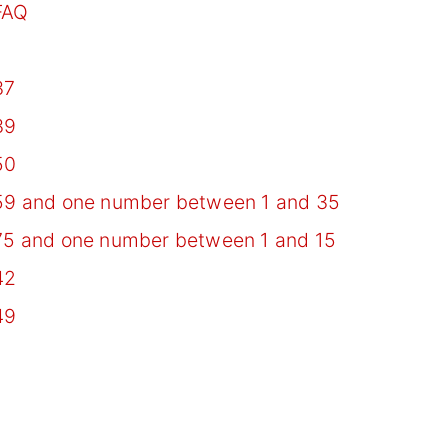
FAQ
37
39
50
59 and one number between 1 and 35
5 and one number between 1 and 15
42
49