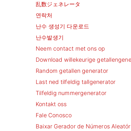
乱数ジェネレータ
연락처
난수 생성기 다운로드
난수발생기
Neem contact met ons op
Download willekeurige getallengene
Random getallen generator
Last ned tilfeldig tallgenerator
Tilfeldig nummergenerator
Kontakt oss
Fale Conosco
Baixar Gerador de Números Aleatór