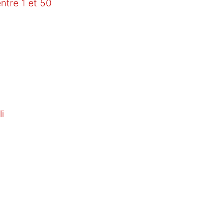
ntre 1 et 50
i